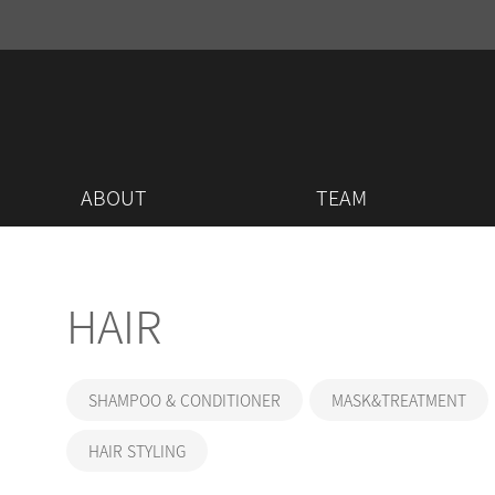
ABOUT
TEAM
HAIR
SHAMPOO & CONDITIONER
MASK&TREATMENT
HAIR STYLING