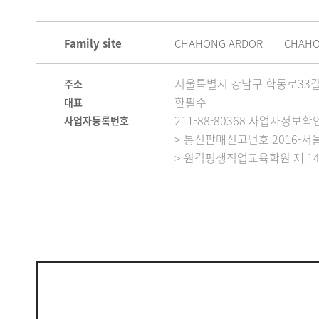
Family site
CHAHONG ARDOR
CHAH
서울특별시 강남구 학동로33길 
주소
한필수
대표
211-88-80368 사업자정보확
사업자등록번호
> 통신판매신고번호 2016-서울
> 원격평생직업교육학원 제 14