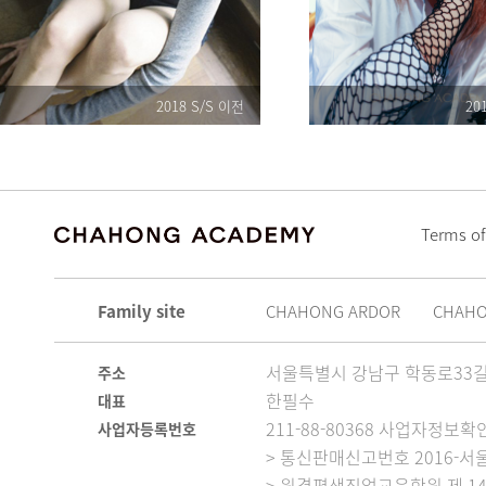
2018 S/S 이전
20
Terms of
Family site
CHAHONG ARDOR
CHAH
서울특별시 강남구 학동로33길 
주소
한필수
대표
211-88-80368 사업자정보확
사업자등록번호
> 통신판매신고번호 2016-서울
> 원격평생직업교육학원 제 14